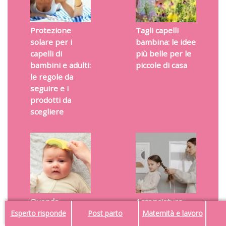
Protezione
Tagli capelli
solare per i
bambina: le idee
capelli di
più belle per le
bambini e adulti:
piccole di casa
le regole da
seguire e i
prodotti da
scegliere
Quando
Acconciature
preoccuparsi
capelli facili per
Esperto risponde
Post parto
Maternità e lavoro
perché i capelli
bambina: idee