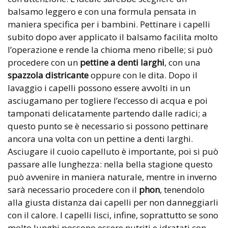
balsamo leggero e con una formula pensata in
maniera specifica per i bambini. Pettinare i capelli
subito dopo aver applicato il balsamo facilita molto
l’operazione e rende la chioma meno ribelle; si può
procedere con un
pettine a denti larghi
, con una
spazzola districante
oppure con le dita. Dopo il
lavaggio i capelli possono essere avvolti in un
asciugamano per togliere l’eccesso di acqua e poi
tamponati delicatamente partendo dalle radici; a
questo punto se è necessario si possono pettinare
ancora una volta con un pettine a denti larghi.
Asciugare il cuoio capelluto è importante, poi si può
passare alle lunghezza: nella bella stagione questo
può avvenire in maniera naturale, mentre in inverno
sarà necessario procedere con il
phon
, tenendolo
alla giusta distanza dai capelli per non danneggiarli
con il calore. I capelli lisci, infine, soprattutto se sono
molto lunghi possono essere nutriti e idratati con