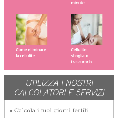
minute
Come eliminare
Cellulite:
la cellulite
sbagliato
trascurarla
UTILIZZA I NOSTRI
CALCOLATORI E SERVIZI
Calcola i tuoi giorni fertili