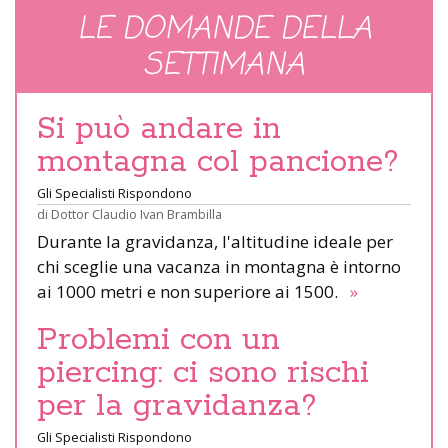
LE DOMANDE DELLA
SETTIMANA
Si può andare in
montagna col pancione?
Gli Specialisti Rispondono
di
Dottor Claudio Ivan Brambilla
Durante la gravidanza, l'altitudine ideale per
chi sceglie una vacanza in montagna è intorno
ai 1000 metri e non superiore ai 1500.
»
Problemi con un
piercing: ci sono rischi
per la gravidanza?
Gli Specialisti Rispondono