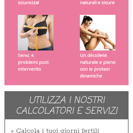
sicurezza!
naturali e sicure
Seno: 4
Un décolleté
problemi post
naturale e pieno
intervento
con le protesi
dinamiche
UTILIZZA I NOSTRI
CALCOLATORI E SERVIZI
Calcola i tuoi giorni fertili