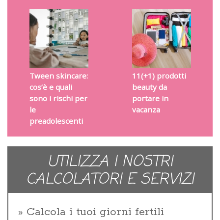
Tween skincare:
11(+1) prodotti
cos’è e quali
beauty da
sono i rischi per
portare in
le
vacanza
preadolescenti
UTILIZZA I NOSTRI
CALCOLATORI E SERVIZI
Calcola i tuoi giorni fertili