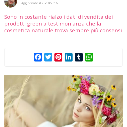
Aggiornato il
25/10/2016
Sono in costante rialzo i dati di vendita dei
prodotti green a testimonianza che la
cosmetica naturale trova sempre più consensi
Facebook
Twitter
Pinterest
LinkedIn
Tumblr
WhatsApp