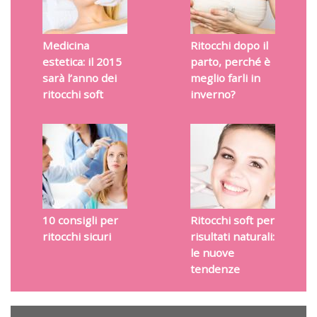
Medicina
Ritocchi dopo il
estetica: il 2015
parto, perché è
sarà l’anno dei
meglio farli in
ritocchi soft
inverno?
10 consigli per
Ritocchi soft per
ritocchi sicuri
risultati naturali:
le nuove
tendenze