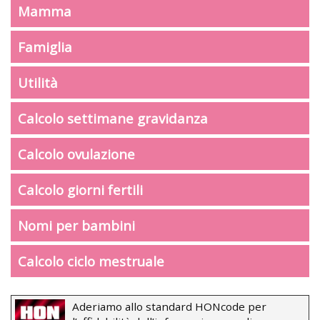
Mamma
Famiglia
Utilità
Calcolo settimane gravidanza
Calcolo ovulazione
Calcolo giorni fertili
Nomi per bambini
Calcolo ciclo mestruale
Aderiamo allo standard HONcode per