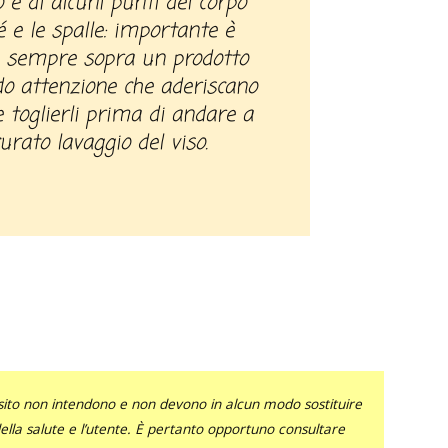
so e di alcuni punti del corpo
é e le spalle: importante è
, sempre sopra un prodotto
o attenzione che aderiscano
e toglierli prima di andare a
urato lavaggio del viso.
sito non intendono e non devono in alcun modo sostituire
 della salute e l’utente. È pertanto opportuno consultare