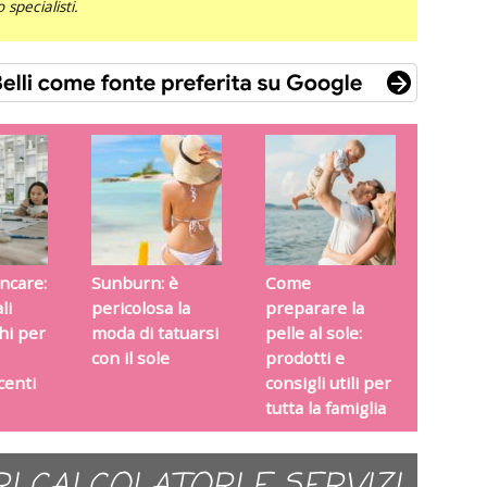
specialisti.
ncare:
Sunburn: è
Come
li
pericolosa la
preparare la
chi per
moda di tatuarsi
pelle al sole:
con il sole
prodotti e
centi
consigli utili per
tutta la famiglia