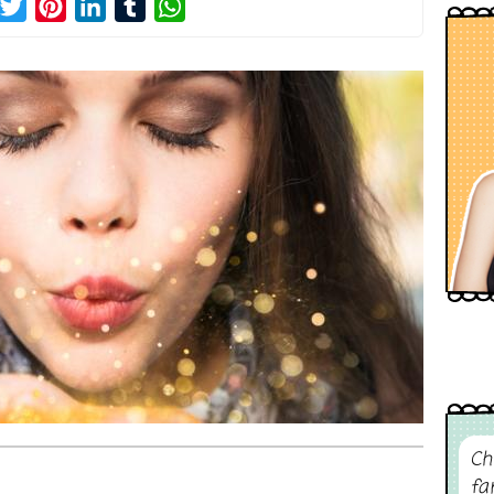
acebook
Twitter
Pinterest
LinkedIn
Tumblr
WhatsApp
Ch
fa