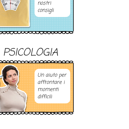
nostri
consigli
PSICOLOGIA
Un aiuto per
affrontare i
momenti
difficili