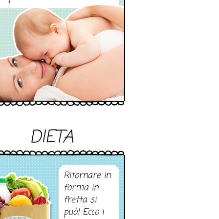
DIETA
Ritornare in
forma in
fretta si
può! Ecco i