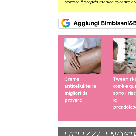
sempre il proprio medico curante e/o 
Creme
Tween ski
anticellulite: le
cos’è e qua
migliori da
sono i ris
provare
le
preadoles