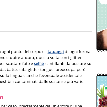
n ogni punto del corpo e i
tatuaggi
di ogni forma
ono stupire ancora, questa volta con i glitter
per scattare foto e
selfie
scintillanti da postare su
a, battezzata glitter tongue, preoccupa però i
 sulla lingua e anche l’eventuale accidentale
stibili contaminati dalle sostanze più varie.
so
per caso, precisamente da un errore di una