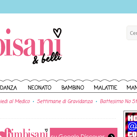
IDANZA
NEONATO
BAMBINO
MALATTIE
MA
iedi al Medico
Settimane di Gravidanza
Battesimo No St