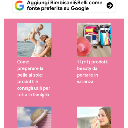
Come
11(+1) prodotti
preparare la
beauty da
pelle al sole:
portare in
prodotti e
vacanza
consigli utili per
tutta la famiglia