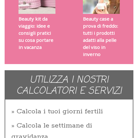
Beauty kit da
Beauty case a
viaggio: idee e
prova di freddo:
consigli pratici
tutti i prodotti
su cosa portare
adatti alla pelle
in vacanza
del viso in
inverno
UTILIZZA I NOSTRI
CALCOLATORI E SERVIZI
Calcola i tuoi giorni fertili
Calcola le settimane di
gravidanza