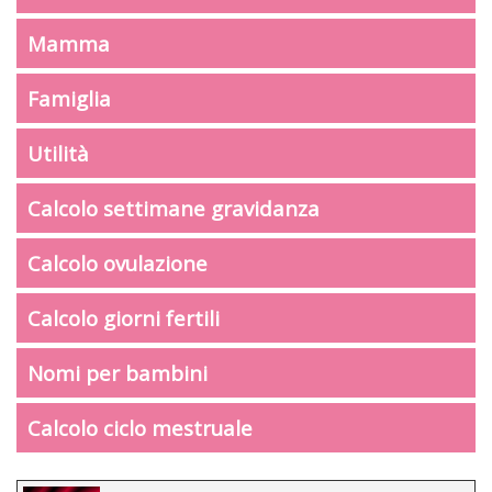
Mamma
Famiglia
Utilità
Calcolo settimane gravidanza
Calcolo ovulazione
Calcolo giorni fertili
Nomi per bambini
Calcolo ciclo mestruale