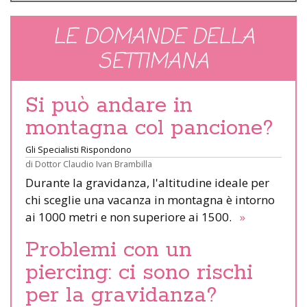
LE DOMANDE DELLA
SETTIMANA
Si può andare in
montagna col pancione?
Gli Specialisti Rispondono
di
Dottor Claudio Ivan Brambilla
Durante la gravidanza, l'altitudine ideale per
chi sceglie una vacanza in montagna è intorno
ai 1000 metri e non superiore ai 1500.
»
Problemi con un
piercing: ci sono rischi
per la gravidanza?