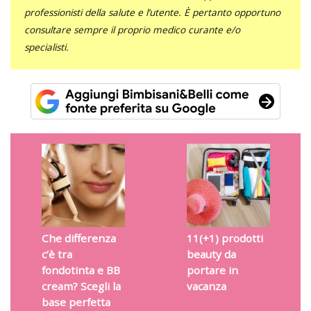
professionisti della salute e l’utente. È pertanto opportuno
consultare sempre il proprio medico curante e/o
specialisti.
Che differenza
11(+1) prodotti
c’è tra
beauty da
fondotinta e BB
portare in
cream? Scegli la
vacanza
base perfetta