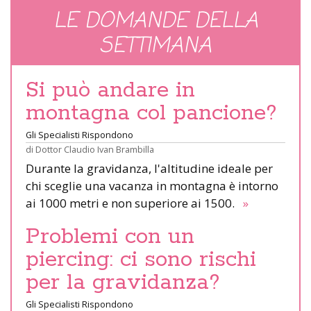
LE DOMANDE DELLA
SETTIMANA
Si può andare in
montagna col pancione?
Gli Specialisti Rispondono
di
Dottor Claudio Ivan Brambilla
Durante la gravidanza, l'altitudine ideale per
chi sceglie una vacanza in montagna è intorno
ai 1000 metri e non superiore ai 1500.
»
Problemi con un
piercing: ci sono rischi
per la gravidanza?
Gli Specialisti Rispondono