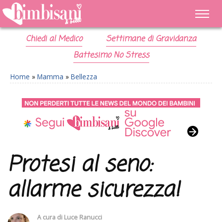
Chiedi al Medico
Settimane di Gravidanza
Battesimo No Stress
Home
»
Mamma
»
Bellezza
Protesi al seno:
allarme sicurezza!
A cura di
Luce Ranucci