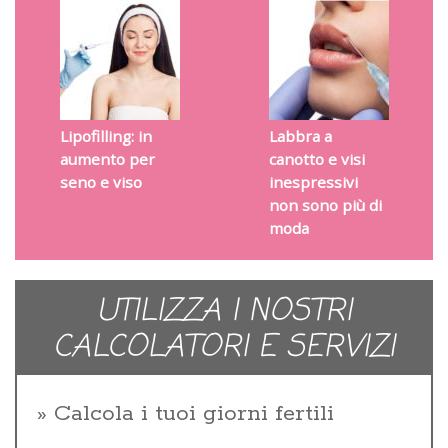
Lipofilling: in
Labbra a
aumento per
canotto e visi
seno e viso
inespressivi
non sono più di
moda
UTILIZZA I NOSTRI
CALCOLATORI E SERVIZI
Calcola i tuoi giorni fertili