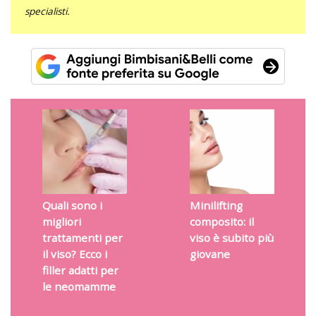
specialisti.
Quali sono i
Minilifting
migliori
composito: il
trattamenti per
viso è subito più
il viso? Ecco i
giovane
filler adatti per
le neomamme