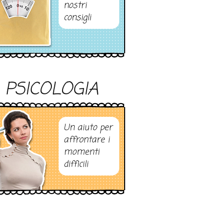
nostri
consigli
PSICOLOGIA
Un aiuto per
affrontare i
momenti
difficili