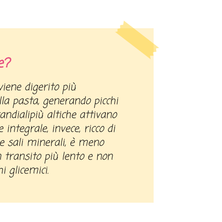
e?
la pasta, generando picchi
andialipiù altiche attivano
e integrale, invece, ricco di
 e sali minerali, è meno
n transito più lento e non
i glicemici.