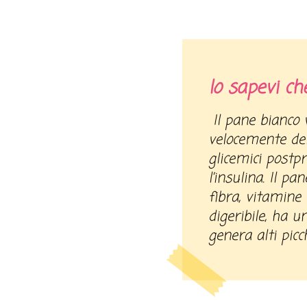
lo sapevi ch
Il pane bianco viene digerito più
velocemente del
glicemici postpr
l’insulina. Il pan
fibra, vitamine
digeribile, ha u
genera alti picch