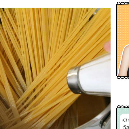
Ch
fa