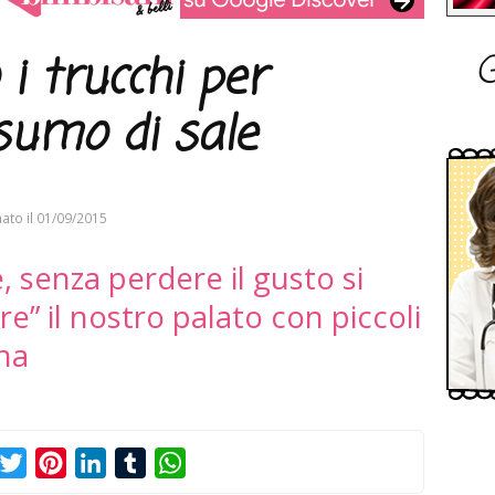
G
 i trucchi per
nsumo di sale
ato il
01/09/2015
 senza perdere il gusto si
e” il nostro palato con piccoli
na
acebook
Twitter
Pinterest
LinkedIn
Tumblr
WhatsApp