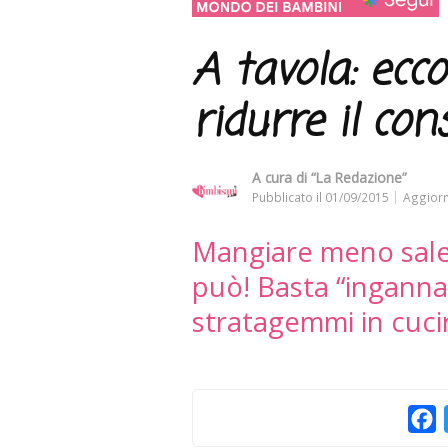
A tavola: ecco
ridurre il co
A cura di
“La Redazione”
Pubblicato il
01/09/2015
Aggiorn
Mangiare meno sale,
può! Basta “ingannar
stratagemmi in cuci
F