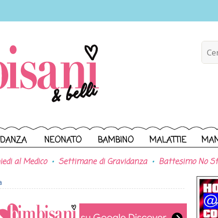
IDANZA
NEONATO
BAMBINO
MALATTIE
MA
iedi al Medico
Settimane di Gravidanza
Battesimo No St
a