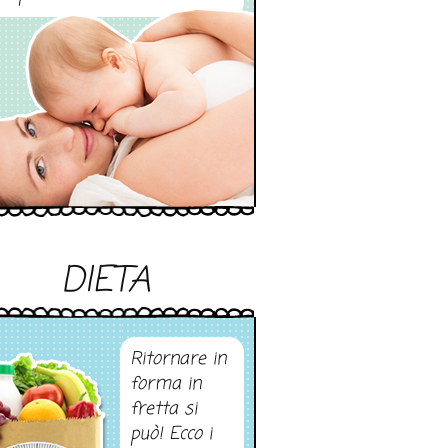
DIETA
Ritornare in
forma in
fretta si
può! Ecco i