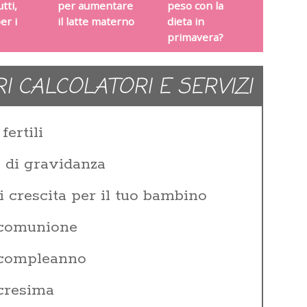
tti,
per aumentare
peso con la
er i
il latte materno
dieta in
primavera?
RI CALCOLATORI E SERVIZI
fertili
e di gravidanza
i crescita per il tuo bambino
 comunione
i compleanno
 cresima