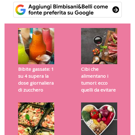
Bibite gassate: 1
Cibi che
su 4 supera la
alimentano i
dose giornaliera
tumori: ecco
di zucchero
quelli da evitare