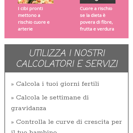
I cibi pronti
Cuore a rischio
mettono a
se la dieta è
rischio cuore e
povera di fibre,
arterie
frutta e verdura
UTILIZZA I NOSTRI
CALCOLATORI E SERVIZI
Calcola i tuoi giorni fertili
Calcola le settimane di
gravidanza
Controlla le curve di crescita per
il tuo bambino