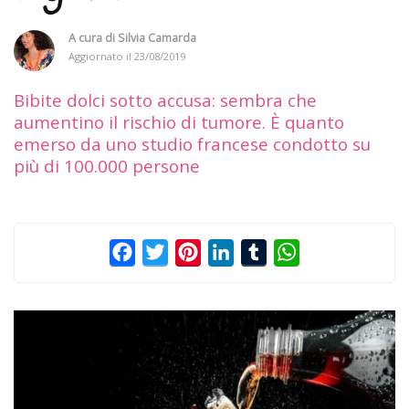
A cura di
Silvia Camarda
Aggiornato il
23/08/2019
Bibite dolci sotto accusa: sembra che
aumentino il rischio di tumore. È quanto
emerso da uno studio francese condotto su
più di 100.000 persone
Facebook
Twitter
Pinterest
LinkedIn
Tumblr
WhatsApp