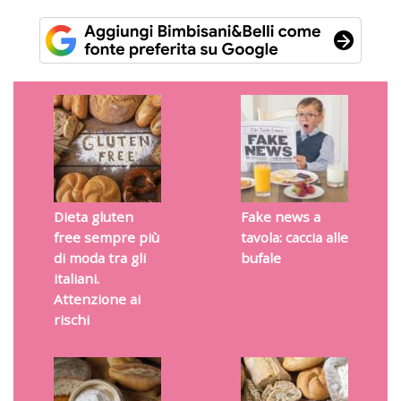
Dieta gluten
Fake news a
free sempre più
tavola: caccia alle
di moda tra gli
bufale
italiani.
Attenzione ai
rischi