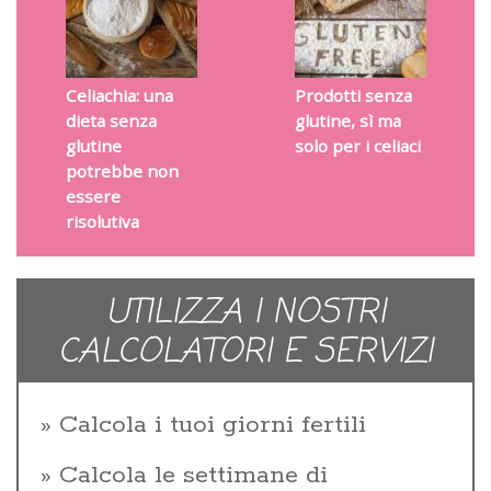
Celiachia: una
Prodotti senza
dieta senza
glutine, sì ma
glutine
solo per i celiaci
potrebbe non
essere
risolutiva
UTILIZZA I NOSTRI
CALCOLATORI E SERVIZI
Calcola i tuoi giorni fertili
Calcola le settimane di