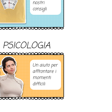
nostri
consigli
PSICOLOGIA
Un aiuto per
affrontare i
momenti
difficili