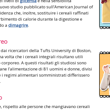
i livelli di
glicemia
e nella sensibilità
nuovo studio pubblicato sull’American Journal of
denza che, inoltre, sostituire i cereali raffinati
orbimento di calorie durante la digestione e
ndo a
dimagrire
.
reo
dai ricercatori della Tufts University di Boston,
volta che i cereali integrali risultano utili
corporeo. A questi risultati gli studiosi sono
ne l’alimentazione di 81 uomini e donne, divisi
 i regimi alimentari somministrati differissero
.
o
he, rispetto alle persone che mangiavano cereali