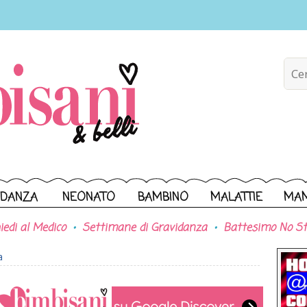
IDANZA
NEONATO
BAMBINO
MALATTIE
MA
iedi al Medico
Settimane di Gravidanza
Battesimo No St
a