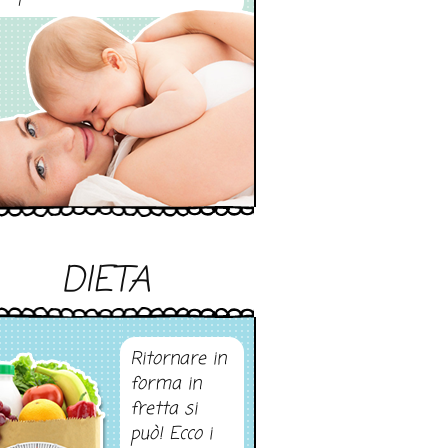
DIETA
Ritornare in
forma in
fretta si
può! Ecco i