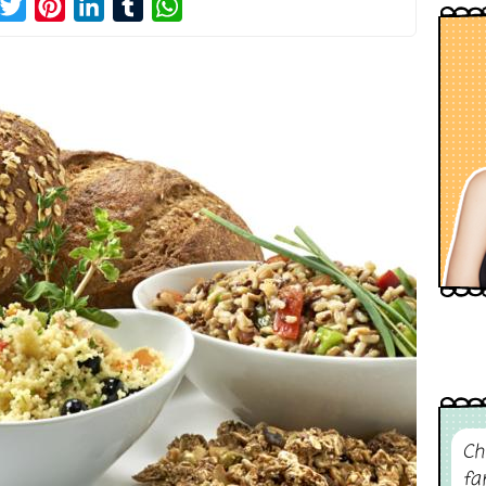
acebook
Twitter
Pinterest
LinkedIn
Tumblr
WhatsApp
Ch
fa