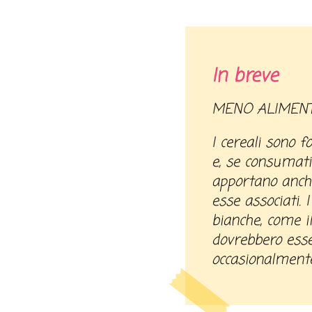
In breve
MENO ALIMENT
I cereali sono f
e, se consumati
apportano anche 
esse associati. 
bianche, come il
dovrebbero ess
occasionalmente