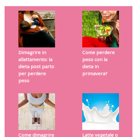
Dimagrire in
Come perdere
allattamento: la
peso con la
dieta post parto
dieta in
per perdere
primavera?
peso
Come dimagrire
Latte vegetale o