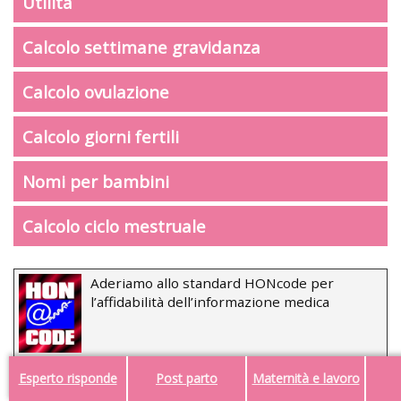
Utilità
Calcolo settimane gravidanza
Calcolo ovulazione
Calcolo giorni fertili
Nomi per bambini
Calcolo ciclo mestruale
Aderiamo allo standard HONcode per
l’affidabilità dell’informazione medica
Esperto risponde
Post parto
Maternità e lavoro