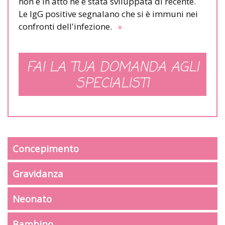
non è in atto né è stata sviluppata di recente.
Le IgG positive segnalano che si è immuni nei
confronti dell'infezione.
»
FAI LA TUA DOMANDA AGLI
SPECIALISTI
Concepimento
Gravidanza
Neonato
Bambino