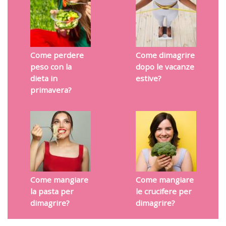
Come perdere
Come dimagrire
peso con la
dopo le vacanze
dieta in
estive?
primavera?
Come mangiare
Come mangiare
la pasta per
le crucifere per
dimagrire?
dimagrire?