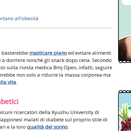
rtano all’obesità
e basterebbe
masticare piano
ed evitare alimenti
 a dormire nonché gli snack dopo cena. Secondo
 sulla rivista medica Bmj Open, infatti, seguire
terebbe non solo a ridurre la massa corporea ma
lla vita
.
betici
lcuni ricercatori della Kyushu University di
pponesi malati di diabete sul proprio stile di
ari e la loro
qualità del sonno
.