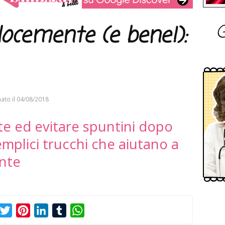
G
ocemente (e bene!):
ato il
04/08/2018
e ed evitare spuntini dopo
mplici trucchi che aiutano a
nte
acebook
Twitter
Pinterest
LinkedIn
Tumblr
WhatsApp