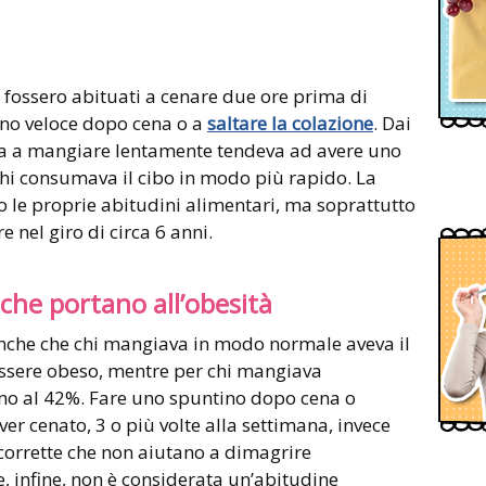
e fossero abituati a cenare due ore prima di
ino veloce dopo cena o a
saltare la colazione
. Dai
civa a mangiare lentamente tendeva ad avere uno
a chi consumava il cibo in modo più rapido. La
to le proprie abitudini alimentari, ma soprattutto
 nel giro di circa 6 anni.
 che portano all’obesità
anche che chi mangiava in modo normale aveva il
ssere obeso, mentre per chi mangiava
ano al 42%. Fare uno spuntino dopo cena o
r cenato, 3 o più volte alla settimana, invece
scorrette che non aiutano a dimagrire
e, infine, non è considerata un’abitudine