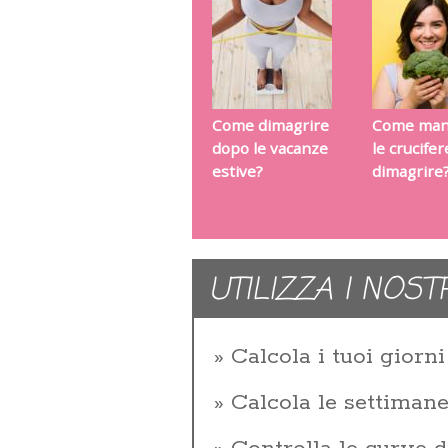
Come dimagrire
Come man
dopo le vacanze
le crucife
estive?
dimagrire
UTILIZZA I NOST
Calcola i tuoi giorni 
Calcola le settiman