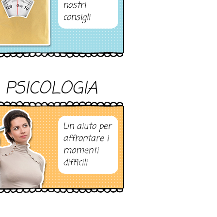
nostri
consigli
PSICOLOGIA
Un aiuto per
affrontare i
momenti
difficili