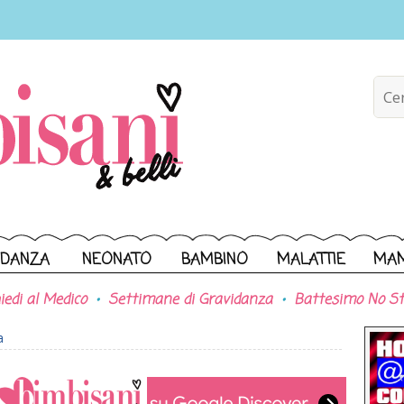
IDANZA
NEONATO
BAMBINO
MALATTIE
MA
iedi al Medico
Settimane di Gravidanza
Battesimo No St
a