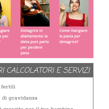
giare
Dimagrire in
Come mangiare
re per
allattamento: la
la pasta per
?
dieta post parto
dimagrire?
per perdere
peso
RI CALCOLATORI E SERVIZI
fertili
e di gravidanza