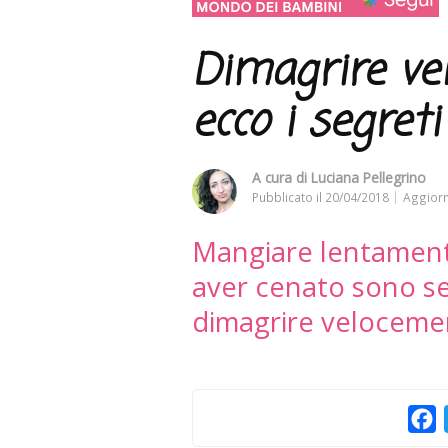
Dimagrire vel
ecco i segreti
A cura di
Luciana Pellegrino
Pubblicato il
20/04/2018
Aggiorn
Mangiare lentament
aver cenato sono se
dimagrire veloceme
F