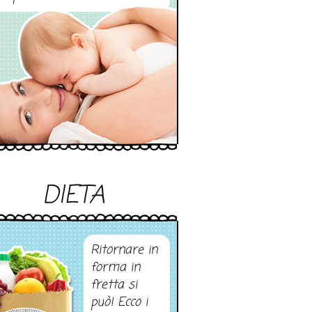
DIETA
Ritornare in
forma in
fretta si
può! Ecco i