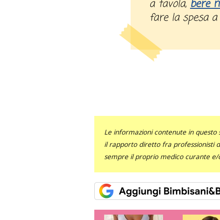
a tavola,
bere m
fare la spesa a
Le informazioni contenute in questo 
il rapporto diretto fra professionisti
sempre il proprio medico curante e/o 