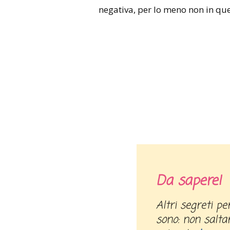
negativa, per lo meno non in que
Da sapere!
Altri segreti per perdere peso in poco tempo
sono: non saltar