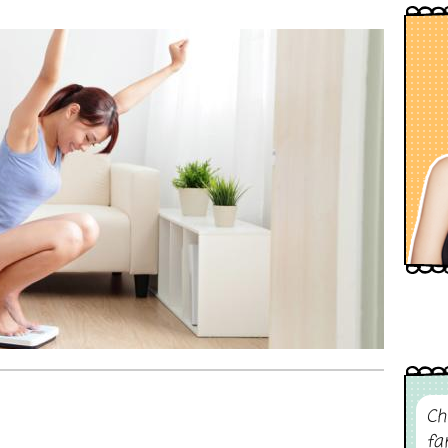
Ch
fa