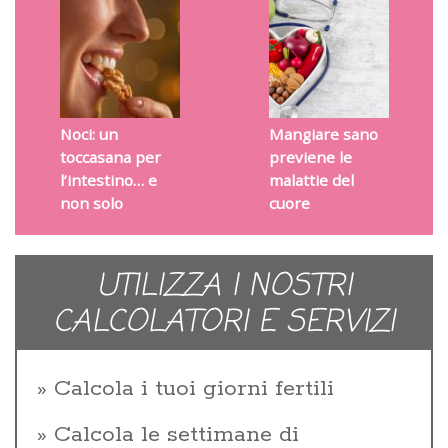
Noci: un
Mangiare sano
toccasana per
previene le
l’intestino… e
malattie del
non solo
cuore
UTILIZZA I NOSTRI
CALCOLATORI E SERVIZI
Calcola i tuoi giorni fertili
Calcola le settimane di