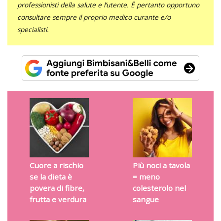
professionisti della salute e l’utente. È pertanto opportuno
consultare sempre il proprio medico curante e/o
specialisti.
Cuore a rischio
Più noci a tavola
se la dieta è
= meno
povera di fibre,
colesterolo nel
frutta e verdura
sangue