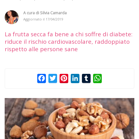
A cura di
Silvia Camarda
Aggiornato il
17/04/2019
La frutta secca fa bene a chi soffre di diabete:
riduce il rischio cardiovascolare, raddoppiato
rispetto alle persone sane
Facebook
Twitter
Pinterest
LinkedIn
Tumblr
WhatsApp