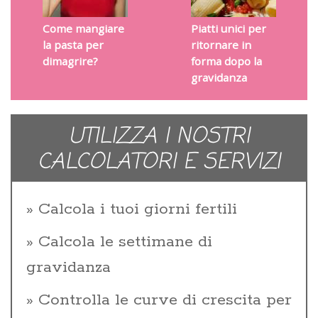
Come mangiare
Piatti unici per
la pasta per
ritornare in
dimagrire?
forma dopo la
gravidanza
UTILIZZA I NOSTRI
CALCOLATORI E SERVIZI
Calcola i tuoi giorni fertili
Calcola le settimane di
gravidanza
Controlla le curve di crescita per