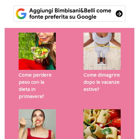
Come perdere
Come dimagrire
peso con la
dopo le vacanze
dieta in
estive?
primavera?