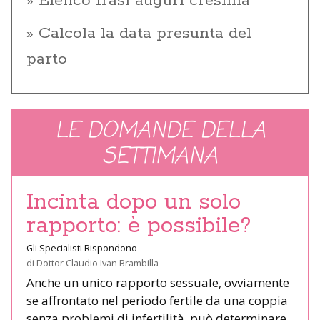
Elenco frasi auguri cresima
Calcola la data presunta del
parto
LE DOMANDE DELLA
SETTIMANA
Incinta dopo un solo
rapporto: è possibile?
Gli Specialisti Rispondono
di
Dottor Claudio Ivan Brambilla
Anche un unico rapporto sessuale, ovviamente
se affrontato nel periodo fertile da una coppia
senza problemi di infertilità, può determinare