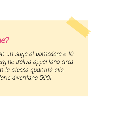
he?
ergine d’oliva apportano circa
n la stessa quantità alla
lorie diventano 590!