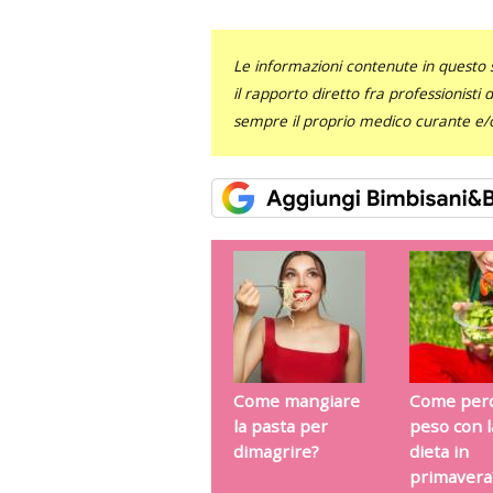
Le informazioni contenute in questo 
il rapporto diretto fra professionisti
sempre il proprio medico curante e/o 
Come mangiare
Come per
la pasta per
peso con l
dimagrire?
dieta in
primavera