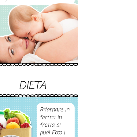
DIETA
Ritornare in
forma in
fretta si
può! Ecco i