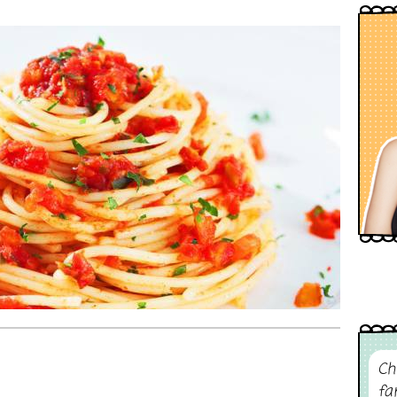
Ch
fa