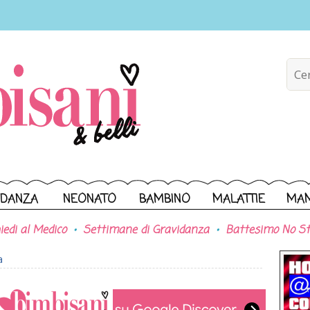
IDANZA
NEONATO
BAMBINO
MALATTIE
MA
iedi al Medico
Settimane di Gravidanza
Battesimo No St
a