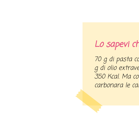
Lo sapevi c
70 g di pasta con un sugo al pomodoro e 10
g di olio extrav
350 Kcal. Ma co
carbonara le ca