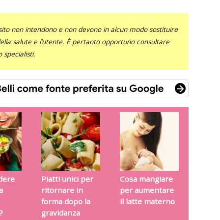
sito non intendono e non devono in alcun modo sostituire
 della salute e l’utente. È pertanto opportuno consultare
specialisti.
dere
Piatti unici per
Cosa mangiare
a
ritornare in
per aumentare
forma dopo la
il latte materno
?
gravidanza