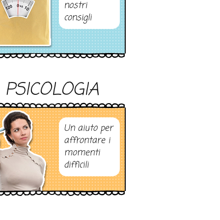
nostri
consigli
PSICOLOGIA
Un aiuto per
affrontare i
momenti
difficili