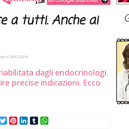
G
e a tutti. Anche ai
ato il
28/12/2018
 riabilitata dagli endocrinologi.
re precise indicazioni. Ecco
acebook
Twitter
Pinterest
LinkedIn
Tumblr
WhatsApp