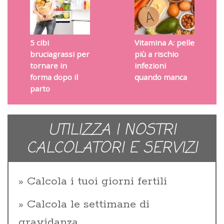
5 cibi
Vitamina A: pelle
bruciagrassi per
più a rischio
tornare in
infezioni
forma dopo il
quando manca
parto
UTILIZZA I NOSTRI
CALCOLATORI E SERVIZI
Calcola i tuoi giorni fertili
Calcola le settimane di
gravidanza