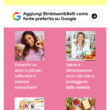
Pistacchi: un
Salute e
aiuto in più per
alimentazione:
rafforzare il
ecco i cibi che ci
sistema
proteggono
immunitario
dalle malattie