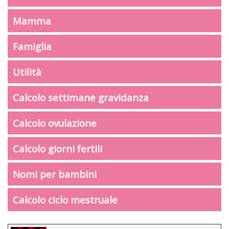
Mamma
Famiglia
Utilità
Calcolo settimane gravidanza
Calcolo ovulazione
Calcolo giorni fertili
Nomi per bambini
Calcolo ciclo mestruale