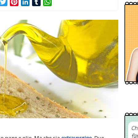
acebook
Twitter
Pinterest
LinkedIn
Tumblr
WhatsApp
Ch
fa
io pane e olio. Ma che sia
extravergine
. Due