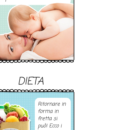
DIETA
Ritornare in
forma in
fretta si
può! Ecco i