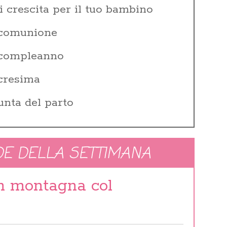
i crescita per il tuo bambino
 comunione
i compleanno
 cresima
unta del parto
E DELLA SETTIMANA
in montagna col