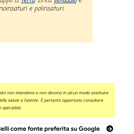
ruppo B,
ferro
, zinco,
potassio
e
oinsaturi e polinsaturi.
sito non intendono e non devono in alcun modo sostituire
 della salute e l’utente. È pertanto opportuno consultare
specialisti.