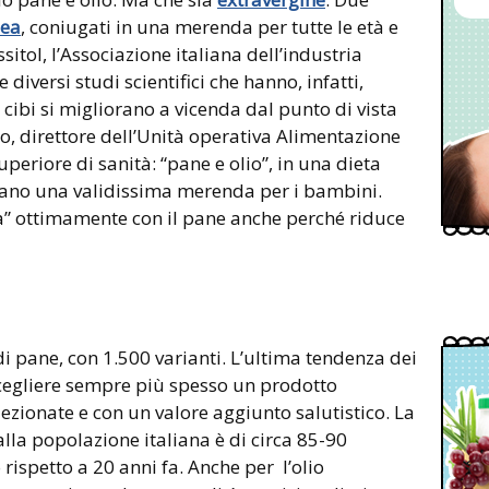
nea
, coniugati in una merenda per tutte le età e
ssitol, l’Associazione italiana dell’industria
iversi studi scientifici che hanno, infatti,
ibi si migliorano a vicenda dal punto di vista
o, direttore dell’Unità operativa Alimentazione
superiore di sanità: “pane e olio”, in una dieta
tano una validissima merenda per i bambini.
sa” ottimamente con il pane anche perché riduce
 di pane, con 1.500 varianti. L’ultima tendenza dei
scegliere sempre più spesso un prodotto
zionate e con un valore aggiunto salutistico. La
la popolazione italiana è di circa 85-90
rispetto a 20 anni fa. Anche per l’olio