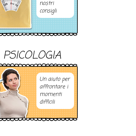
nostri
consigli
PSICOLOGIA
Un aiuto per
affrontare i
momenti
difficili