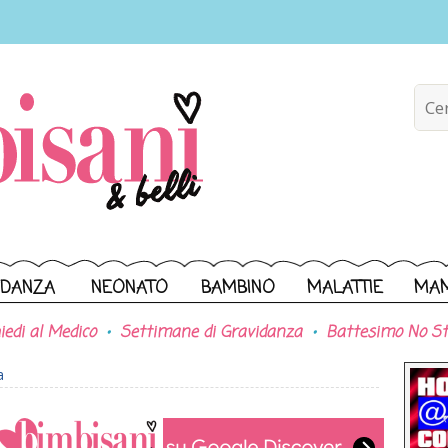
IDANZA
NEONATO
BAMBINO
MALATTIE
MA
iedi al Medico
Settimane di Gravidanza
Battesimo No St
a