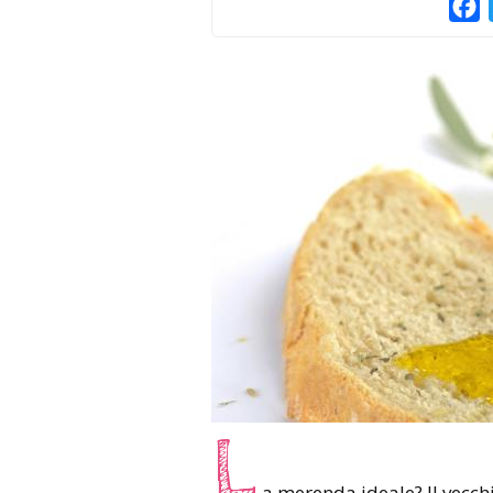
F
L
a merenda ideale? Il vecch