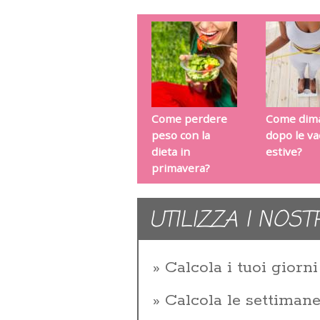
Come perdere
Come dima
peso con la
dopo le v
dieta in
estive?
primavera?
UTILIZZA I NOST
Calcola i tuoi giorni 
Calcola le settiman