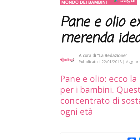
Pane e olio ex
merenda idea
A cura di
“La Redazione”
Pubblicato il
22/01/2018
Aggiorn
Pane e olio: ecco l
per i bambini. Que
concentrato di sosta
ogni età