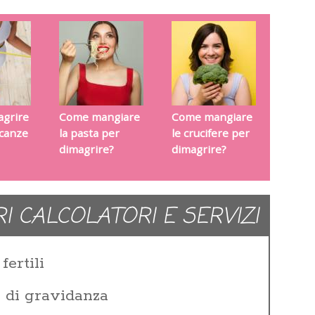
grire
Come mangiare
Come mangiare
acanze
la pasta per
le crucifere per
dimagrire?
dimagrire?
RI CALCOLATORI E SERVIZI
fertili
e di gravidanza