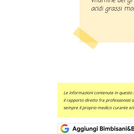
vitamine del g
acidi grassi mon
Le informazioni contenute in questo 
il rapporto diretto fra professionisti
sempre il proprio medico curante e/o 