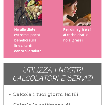
No alle diete
Per dimagrire sì
estreme: pochi
ai carboidrati e
benefici sulla
no ai grassi
linea, tanti
danni alla salute
UTILIZZA I NOSTRI
CALCOLATORI E SERVIZI
Calcola i tuoi giorni fertili