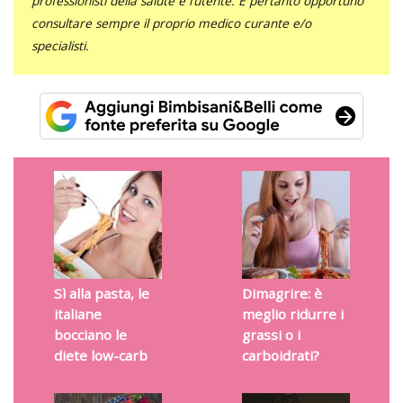
professionisti della salute e l’utente. È pertanto opportuno
consultare sempre il proprio medico curante e/o
specialisti.
Sì alla pasta, le
Dimagrire: è
italiane
meglio ridurre i
bocciano le
grassi o i
diete low-carb
carboidrati?