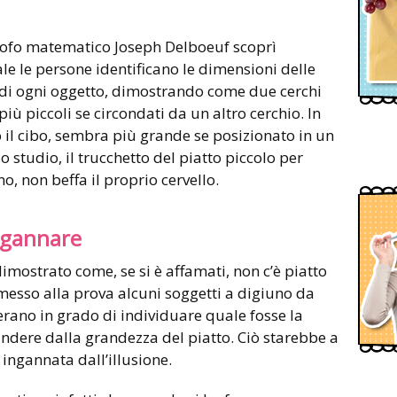
losofo matematico Joseph Delboeuf scoprì
uale le persone identificano le dimensioni delle
di ogni oggetto, dimostrando come due cerchi
ù piccoli se circondati da un altro cerchio. In
so il cibo, sembra più grande se posizionato in un
o studio, il trucchetto del piatto piccolo per
, non beffa il proprio cervello.
ngannare
imostrato come, se si è affamati, non c’è piatto
 messo alla prova alcuni soggetti a digiuno da
rano in grado di individuare quale fosse la
indere dalla grandezza del piatto. Ciò starebbe a
ingannata dall’illusione.