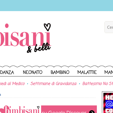
IDANZA
NEONATO
BAMBINO
MALATTIE
MA
iedi al Medico
Settimane di Gravidanza
Battesimo No St
a