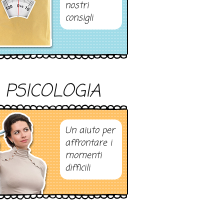
nostri
consigli
PSICOLOGIA
Un aiuto per
affrontare i
momenti
difficili