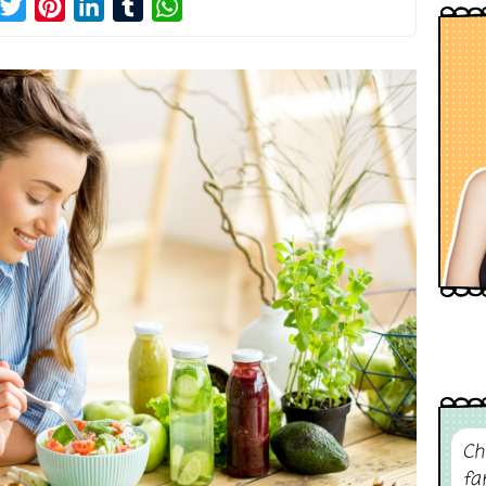
acebook
Twitter
Pinterest
LinkedIn
Tumblr
WhatsApp
Ch
fa