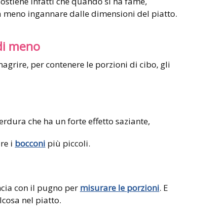
sostiene infatti che quando si ha fame,
i fa meno ingannare dalle dimensioni del piatto.
di meno
agrire, per contenere le porzioni di cibo, gli
erdura che ha un forte effetto saziante,
re i
bocconi
più piccoli.
ncia con il pugno per
misurare le porzioni
. E
cosa nel piatto.