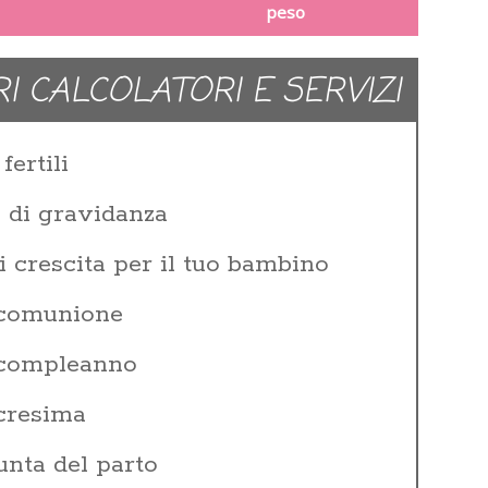
peso
RI CALCOLATORI E SERVIZI
fertili
e di gravidanza
i crescita per il tuo bambino
 comunione
i compleanno
 cresima
unta del parto