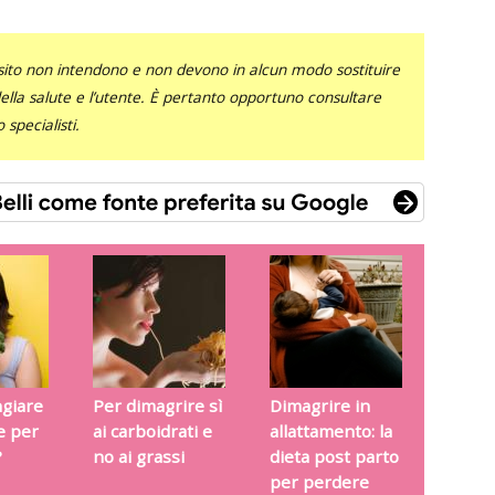
sito non intendono e non devono in alcun modo sostituire
 della salute e l’utente. È pertanto opportuno consultare
specialisti.
giare
Per dimagrire sì
Dimagrire in
re per
ai carboidrati e
allattamento: la
?
no ai grassi
dieta post parto
per perdere