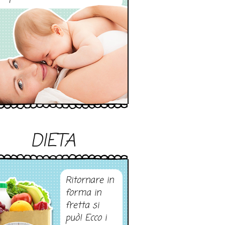
DIETA
Ritornare in
forma in
fretta si
può! Ecco i