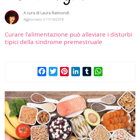
A cura di
Laura Raimondi
Aggiornato il
11/10/2018
Curare l’alimentazione può alleviare i disturbi
tipici della sindrome premestruale
Facebook
Twitter
Pinterest
LinkedIn
Tumblr
WhatsApp