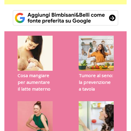
Cosa mangiare
Tumore al seno:
per aumentare
la prevenzione
il latte materno
a tavola