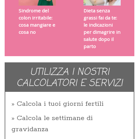
Sindrome del
Dieta senza
colon irritabile:
grassi fai da te:
cosa mangiare e
le indicazioni
cosa no
per dimagrire in
salute dopo il
parto
UTILIZZA I NOSTRI
CALCOLATORI E SERVIZI
Calcola i tuoi giorni fertili
Calcola le settimane di
gravidanza