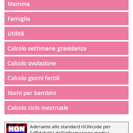
Mamma
Famiglia
Utilità
Calcolo settimane gravidanza
Calcolo ovulazione
Calcolo giorni fertili
Nomi per bambini
Calcolo ciclo mestruale
Aderiamo allo standard HONcode per
l’affidabilità dell’informazione medica