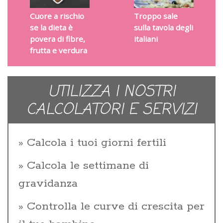
Cuore a rischio
Troppo sale
se la dieta è
sulla tavola degli
povera di fibre,
italiani
frutta e verdura
UTILIZZA I NOSTRI
CALCOLATORI E SERVIZI
Calcola i tuoi giorni fertili
Calcola le settimane di
gravidanza
Controlla le curve di crescita per