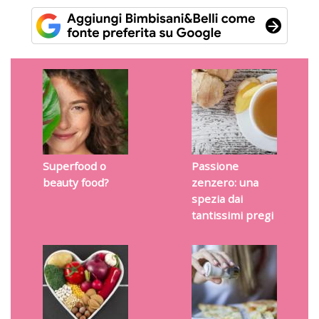
Superfood o
Passione
beauty food?
zenzero: una
spezia dai
tantissimi pregi