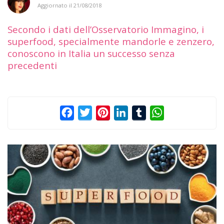
Aggiornato il
21/08/2018
Secondo i dati dell’Osservatorio Immagino, i
superfood, specialmente mandorle e zenzero,
conoscono in Italia un successo senza
precedenti
Facebook
Twitter
Pinterest
LinkedIn
Tumblr
WhatsApp