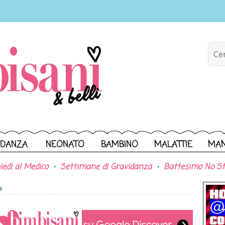
IDANZA
NEONATO
BAMBINO
MALATTIE
MA
iedi al Medico
Settimane di Gravidanza
Battesimo No St
a