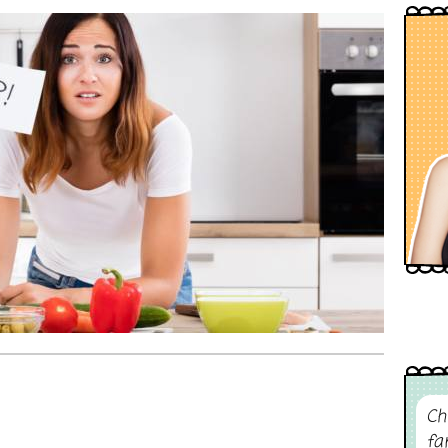
Ch
fa