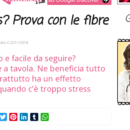
G
? Prova con le fibre
ato il
22/11/2018
o e facile da seguire?
 a tavola. Ne beneficia tutto
rattutto ha un effetto
quando c’è troppo stress
acebook
Twitter
Pinterest
LinkedIn
Tumblr
WhatsApp