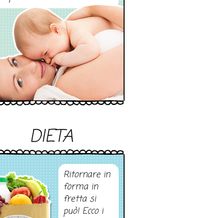
DIETA
Ritornare in
forma in
fretta si
può! Ecco i