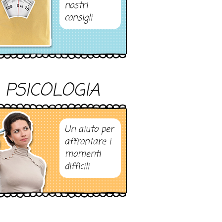
nostri
consigli
PSICOLOGIA
Un aiuto per
affrontare i
momenti
difficili