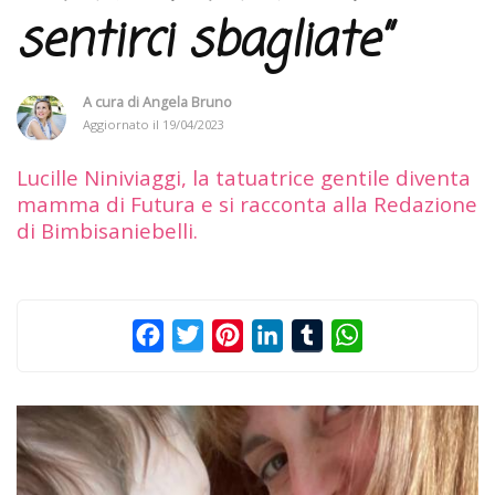
sentirci sbagliate”
A cura di
Angela Bruno
Aggiornato il
19/04/2023
Lucille Niniviaggi, la tatuatrice gentile diventa
mamma di Futura e si racconta alla Redazione
di Bimbisaniebelli.
Facebook
Twitter
Pinterest
LinkedIn
Tumblr
WhatsApp