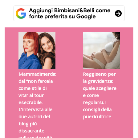
Mammadimerda:
Reggiseno per
dal “non farcela
la gravidanza:
come stile di
quale scegliere
vita” al tour
e come
esecrabile.
regolarsi. I
L’intervista alle
consigli della
due autrici del
puericultrice
blog più
dissacrante
sulla maternità