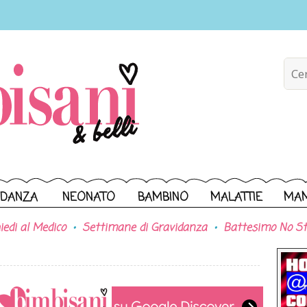
IDANZA
NEONATO
BAMBINO
MALATTIE
MA
iedi al Medico
Settimane di Gravidanza
Battesimo No St