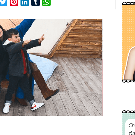
acebook
Twitter
Pinterest
LinkedIn
Tumblr
WhatsApp
Ch
fa