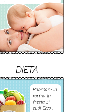
DIETA
Ritornare in
forma in
fretta si
può! Ecco i