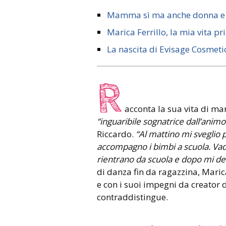
Mamma sì ma anche donna e
Marica Ferrillo, la mia vita p
La nascita di Evisage Cosmeti
R
acconta la sua vita di m
“inguaribile sognatrice dall’anim
Riccardo.
“Al mattino mi sveglio p
accompagno i bimbi a scuola. Vado
rientrano da scuola e dopo mi dedi
di danza fin da ragazzina, Maric
e con i suoi impegni da creator d
contraddistingue.