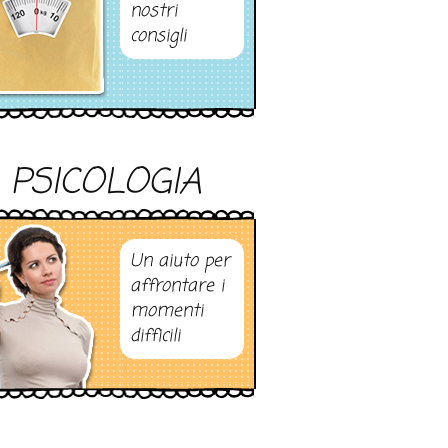
nostri
consigli
PSICOLOGIA
Un aiuto per
affrontare i
momenti
difficili