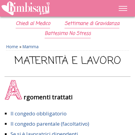
Chiedi al Medico
Settimane di Gravidanza
Battesimo No Stress
Home
»
Mamma
MATERNITÀ E LAVORO
A
rgomenti trattati
Il congedo obbligatorio
Il congedo parentale (facoltativo)
Se si è lavoratrici dipendenti