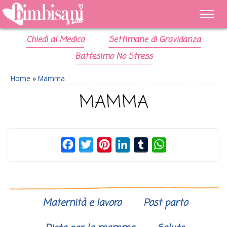
Chiedi al Medico
Settimane di Gravidanza
Battesimo No Stress
Home
»
Mamma
MAMMA
Facebook
Twitter
Pinterest
LinkedIn
Tumblr
WhatsApp
Maternità e lavoro
Post parto