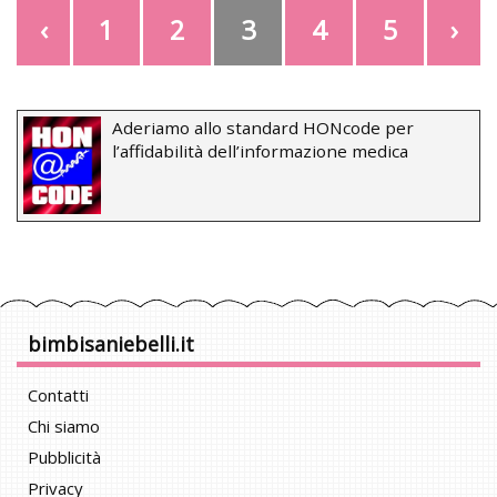
‹
1
2
3
4
5
›
Aderiamo allo standard HONcode per
l’affidabilità dell’informazione medica
bimbisaniebelli.it
Contatti
Chi siamo
Pubblicità
Privacy