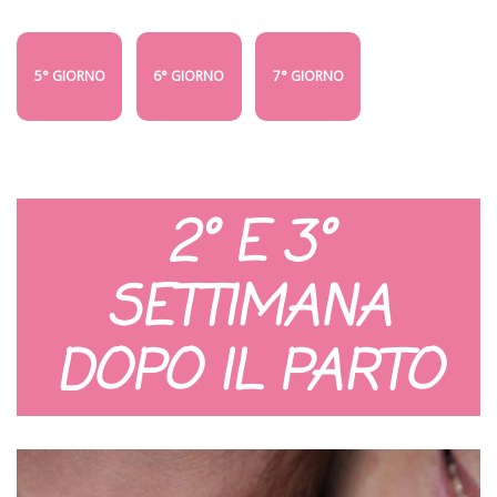
5° GIORNO
6° GIORNO
7° GIORNO
2° E 3°
SETTIMANA
DOPO IL PARTO