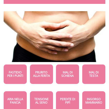
FASTIDIO
PRURITO
MAL DI
MAL DI
PER I PUNTI
ALLA FERITA
SCHIENA
TESTA
ARIA NELLA
TENSIONE
PERDITE DI
INGORGO
PANCIA
AL SENO
PIPÌ
MAMMARIO