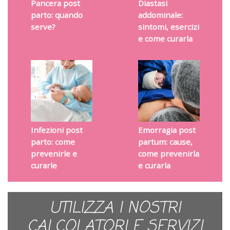
Pancera post
Diastasi
parto: quando
addominale:
serve?
sintomi, esercizi
e come curarla
Infezioni post
Emorragia post
parto: come
partum: cause,
prevenirle e
come prevenirla
curarle
e curarla
UTILIZZA I NOSTRI
CALCOLATORI E SERVIZI