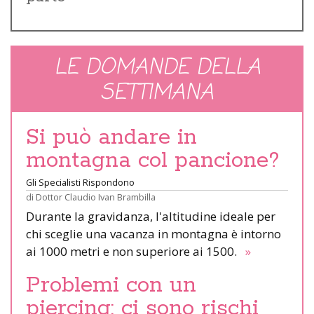
LE DOMANDE DELLA
SETTIMANA
Si può andare in
montagna col pancione?
Gli Specialisti Rispondono
di
Dottor Claudio Ivan Brambilla
Durante la gravidanza, l'altitudine ideale per
chi sceglie una vacanza in montagna è intorno
ai 1000 metri e non superiore ai 1500.
»
Problemi con un
piercing: ci sono rischi