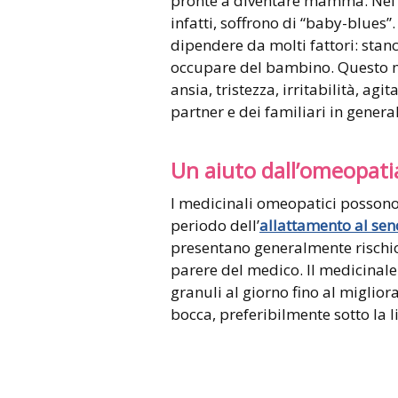
pronte a diventare mamma. Nei 
infatti, soffrono di “baby-blues”
dipendere da molti fattori: stanc
occupare del bambino. Questo ma
ansia, tristezza, irritabilità, ag
partner e dei familiari in general
Un aiuto dall’omeopati
I medicinali omeopatici possono
periodo dell’
allattamento al sen
presentano generalmente rischio
parere del medico. Il medicinale
granuli al giorno fino al miglior
bocca, preferibilmente sotto la l