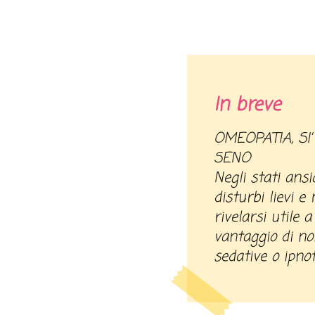
In breve
OMEOPATIA, SI’ ANCHE SE SI ALLATTA AL
SENO
Negli stati ans
disturbi lievi e
rivelarsi utile a 
vantaggio di n
sedative o ipnot