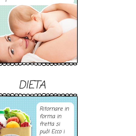
DIETA
Ritornare in
forma in
fretta si
può! Ecco i