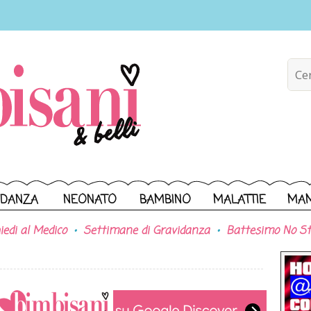
IDANZA
NEONATO
BAMBINO
MALATTIE
MA
iedi al Medico
Settimane di Gravidanza
Battesimo No St