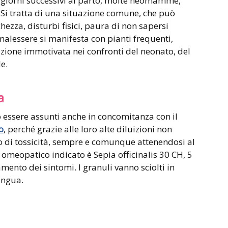
giorni successivi al parto, molte neomamme,
. Si tratta di una situazione comune, che può
hezza, disturbi fisici, paura di non sapersi
lessere si manifesta con pianti frequenti,
itazione immotivata nei confronti del neonato, del
e.
a
 essere assunti anche in concomitanza con il
o
, perché grazie alle loro alte diluizioni non
 di tossicità, sempre e comunque attenendosi al
 omeopatico indicato è Sepia officinalis 30 CH, 5
amento dei sintomi. I granuli vanno sciolti in
ingua.