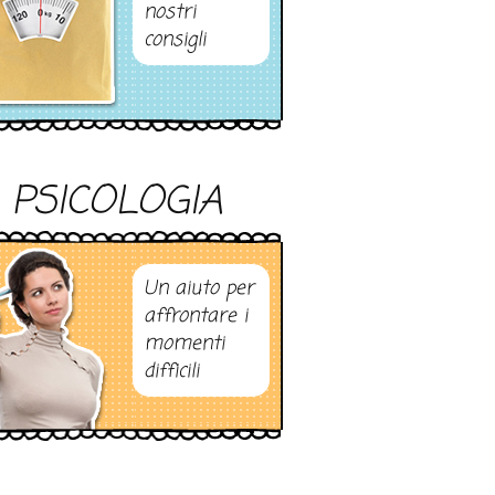
nostri
consigli
PSICOLOGIA
Un aiuto per
affrontare i
momenti
difficili