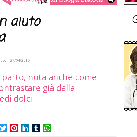
G
n aiuto
a
ato il
27/04/2016
st parto, nota anche come
ontrastare già dalla
edi dolci
acebook
Twitter
Pinterest
LinkedIn
Tumblr
WhatsApp