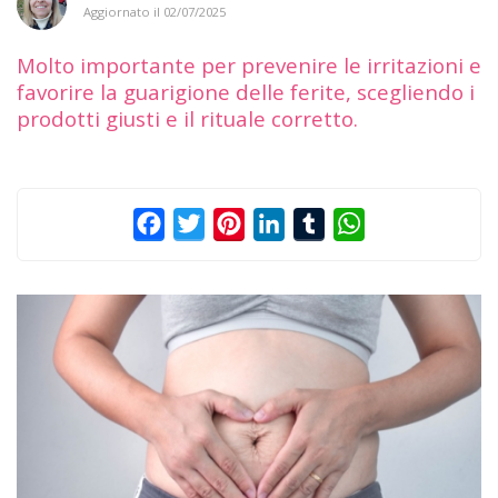
Aggiornato il
02/07/2025
Molto importante per prevenire le irritazioni e
favorire la guarigione delle ferite, scegliendo i
prodotti giusti e il rituale corretto.
Facebook
Twitter
Pinterest
LinkedIn
Tumblr
WhatsApp