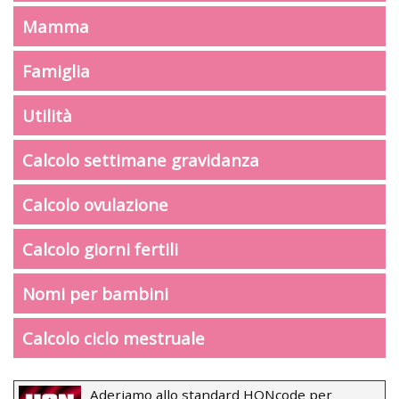
Mamma
Famiglia
Utilità
Calcolo settimane gravidanza
Calcolo ovulazione
Calcolo giorni fertili
Nomi per bambini
Calcolo ciclo mestruale
Aderiamo allo standard HONcode per