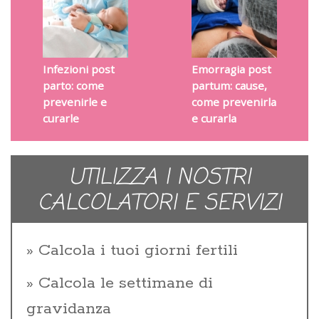
Infezioni post
Emorragia post
parto: come
partum: cause,
prevenirle e
come prevenirla
curarle
e curarla
UTILIZZA I NOSTRI
CALCOLATORI E SERVIZI
Calcola i tuoi giorni fertili
Calcola le settimane di
gravidanza