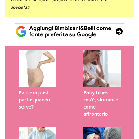
specialisti.
Pancera post
Baby blues:
parto: quando
cos’è, sintomi e
serve?
come
affrontarlo