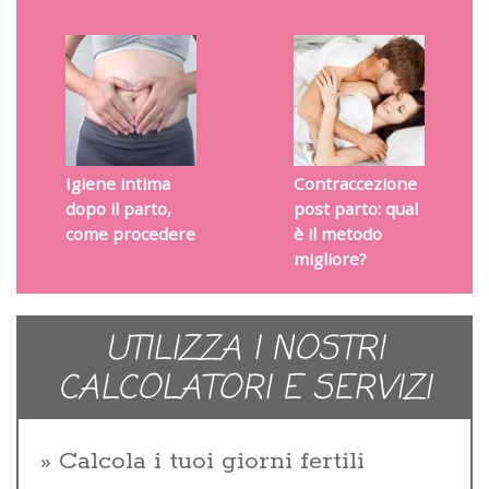
Igiene intima
Contraccezione
dopo il parto,
post parto: qual
come procedere
è il metodo
migliore?
UTILIZZA I NOSTRI
CALCOLATORI E SERVIZI
Calcola i tuoi giorni fertili