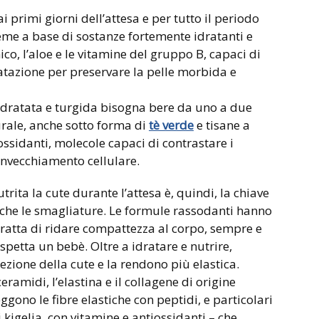
i primi giorni dell’attesa e per tutto il periodo
eme a base di sostanze fortemente idratanti e
ico, l’aloe e le vitamine del gruppo B, capaci di
dratazione per preservare la pelle morbida e
 idratata e turgida bisogna bere da uno a due
urale, anche sotto forma di
tè verde
e tisane a
iossidanti, molecole capaci di contrastare i
l’invecchiamento cellulare.
ita la cute durante l’attesa è, quindi, la chiave
nche le smagliature. Le formule rassodanti hanno
ratta di ridare compattezza al corpo, sempre e
petta un bebè. Oltre a idratare e nutrire,
ezione della cute e la rendono più elastica.
amidi, l’elastina e il collagene di origine
ggono le fibre elastiche con peptidi, e particolari
i kigelia, con vitamine e antiossidanti – che