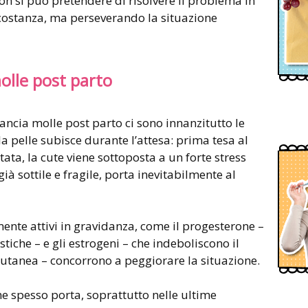
on si può pretendere di risolvere il problema in
costanza, ma perseverando la situazione
olle post parto
ancia molle post parto ci sono innanzitutto le
a pelle subisce durante l’attesa: prima tesa al
a, la cute viene sottoposta a un forte stress
ià sottile e fragile, porta inevitabilmente al
nte attivi in gravidanza, come il progesterone –
stiche – e gli estrogeni – che indeboliscono il
cutanea – concorrono a peggiorare la situazione.
e spesso porta, soprattutto nelle ultime