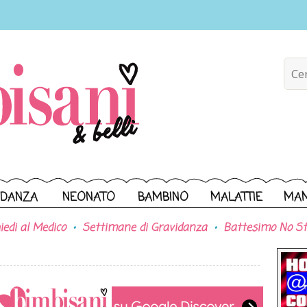
IDANZA
NEONATO
BAMBINO
MALATTIE
MA
iedi al Medico
Settimane di Gravidanza
Battesimo No St