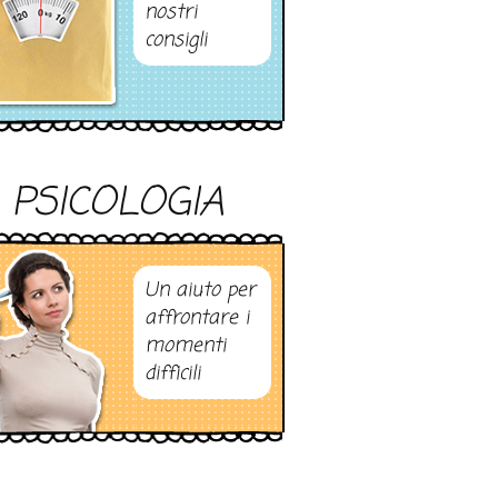
nostri
consigli
PSICOLOGIA
Un aiuto per
affrontare i
momenti
difficili