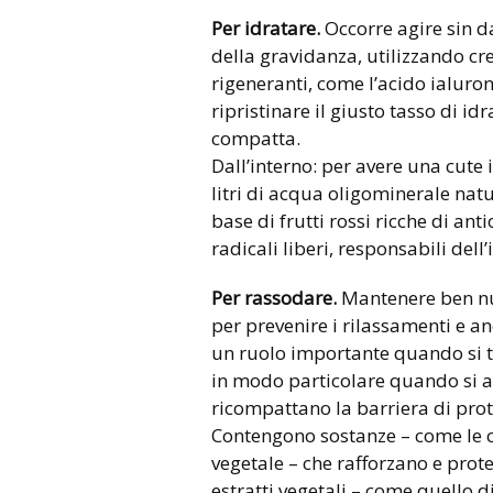
Per idratare.
Occorre agire sin da
della gravidanza, utilizzando cr
rigeneranti, come l’acido ialuron
ripristinare il giusto tasso di i
compatta.
Dall’interno: per avere una cute
litri di acqua oligominerale nat
base di frutti rossi ricche di ant
radicali liberi, responsabili del
Per rassodare.
Mantenere ben nutr
per prevenire i rilassamenti e a
un ruolo importante quando si t
in modo particolare quando si as
ricompattano la barriera di prot
Contengono sostanze – come le cer
vegetale – che rafforzano e prote
estratti vegetali – come quello d