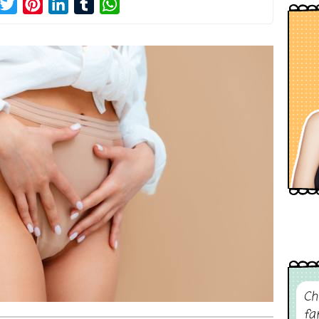
acebook
Twitter
Pinterest
LinkedIn
Tumblr
WhatsApp
Ch
fa