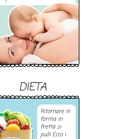
DIETA
Ritornare in
forma in
fretta si
può! Ecco i