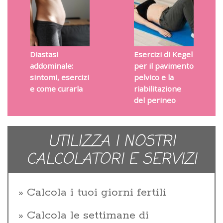
Diastasi
Esercizi di Kegel
addominale:
per il pavimento
sintomi, esercizi
pelvico e la
e come curarla
riabilitazione
del perineo
UTILIZZA I NOSTRI
CALCOLATORI E SERVIZI
Calcola i tuoi giorni fertili
Calcola le settimane di