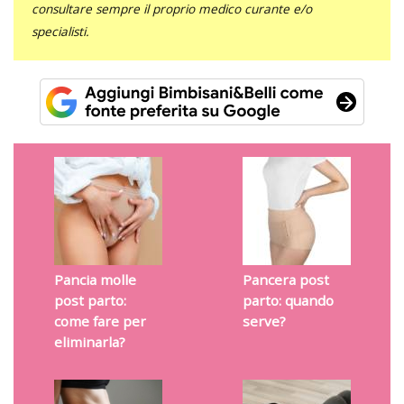
consultare sempre il proprio medico curante e/o
specialisti.
Pancia molle
Pancera post
post parto:
parto: quando
come fare per
serve?
eliminarla?