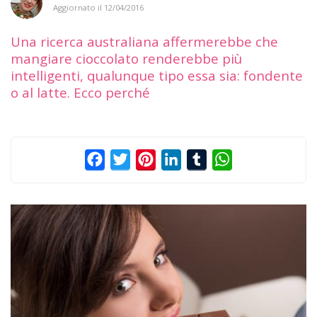
Aggiornato il
12/04/2016
Una ricerca australiana affermerebbe che
mangiare cioccolato renderebbe più
intelligenti, qualunque tipo essa sia: fondente
o al latte. Ecco perché
Facebook
Twitter
Pinterest
LinkedIn
Tumblr
WhatsApp