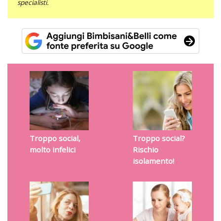
specialisti.
Troppo social,
Troppo social?
molto infelici
Rischio
isolamento!