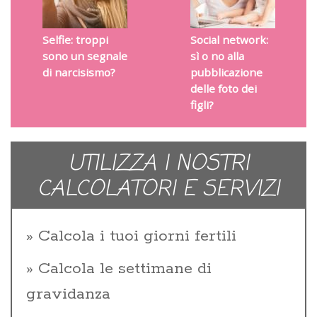
Selfie: troppi
Social network:
sono un segnale
sì o no alla
di narcisismo?
pubblicazione
delle foto dei
figli?
UTILIZZA I NOSTRI
CALCOLATORI E SERVIZI
Calcola i tuoi giorni fertili
Calcola le settimane di
gravidanza