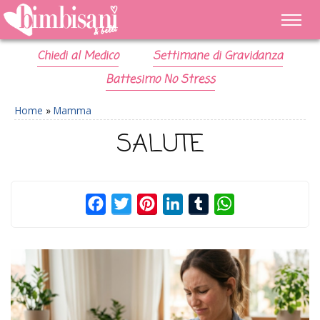
Chiedi al Medico
Settimane di Gravidanza
Battesimo No Stress
Home
»
Mamma
SALUTE
Facebook
Twitter
Pinterest
LinkedIn
Tumblr
WhatsApp