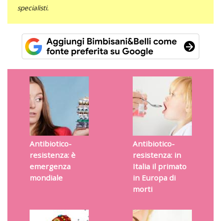
specialisti.
Antibiotico-
Antibiotico-
resistenza: è
resistenza: in
emergenza
Italia il primato
mondiale
in Europa di
morti