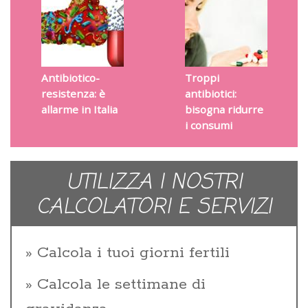
Antibiotico-
Troppi
resistenza: è
antibiotici:
allarme in Italia
bisogna ridurre
i consumi
UTILIZZA I NOSTRI
CALCOLATORI E SERVIZI
Calcola i tuoi giorni fertili
Calcola le settimane di