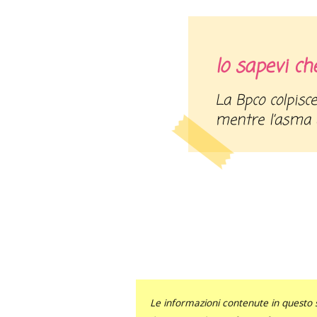
lo sapevi ch
La Bpco colpisce dai 50 anni d’età in poi,
mentre l’asma af
Le informazioni contenute in questo 