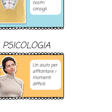
nostri
consigli
PSICOLOGIA
Un aiuto per
affrontare i
momenti
difficili