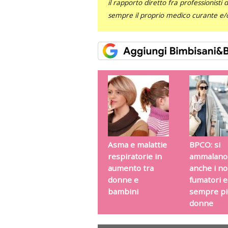
il rapporto diretto fra professionisti
sempre il proprio medico curante e/o 
Asma e malattie
BPCO: si
respiratorie in
ammalano
aumento tra
anche i n
donne e
fumatori e
bambini
sempre pi
donne