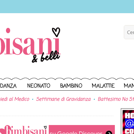
IDANZA
NEONATO
BAMBINO
MALATTIE
MA
iedi al Medico
Settimane di Gravidanza
Battesimo No St