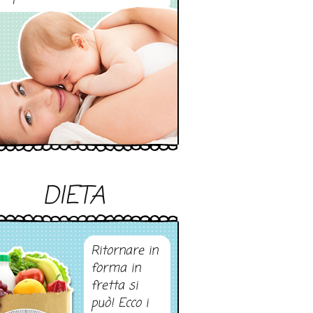
DIETA
Ritornare in
forma in
fretta si
può! Ecco i