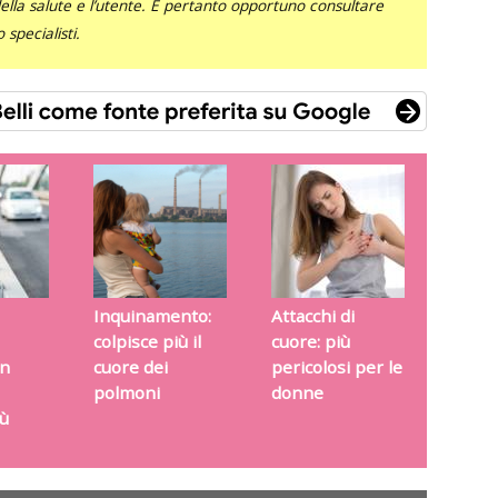
 della salute e l’utente. È pertanto opportuno consultare
specialisti.
Inquinamento:
Attacchi di
colpisce più il
cuore: più
on
cuore dei
pericolosi per le
polmoni
donne
ù