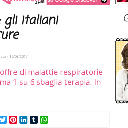
G
li italiani
cure
ato il
10/03/2017
soffre di malattie respiratorie
a 1 su 6 sbaglia terapia. In
acebook
Twitter
Pinterest
LinkedIn
Tumblr
WhatsApp