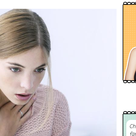
Ch
fa