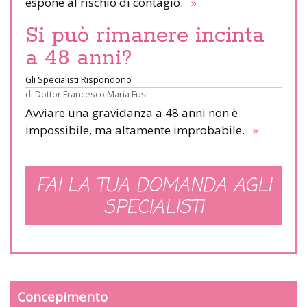
espone al rischio di contagio.
»
Si può rimanere incinta
a 48 anni?
Gli Specialisti Rispondono
di
Dottor Francesco Maria Fusi
Avviare una gravidanza a 48 anni non è
impossibile, ma altamente improbabile.
»
FAI LA TUA DOMANDA AGLI
SPECIALISTI
Concepimento