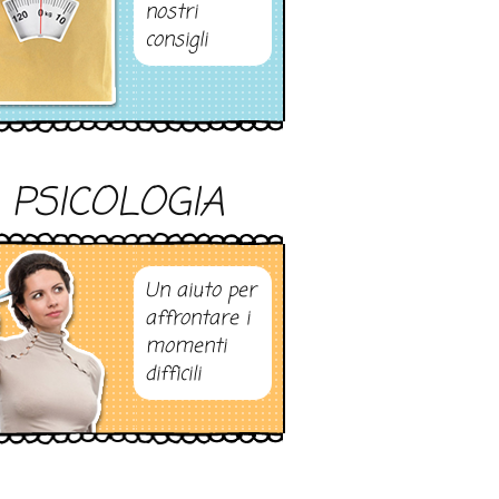
nostri
consigli
PSICOLOGIA
Un aiuto per
affrontare i
momenti
difficili