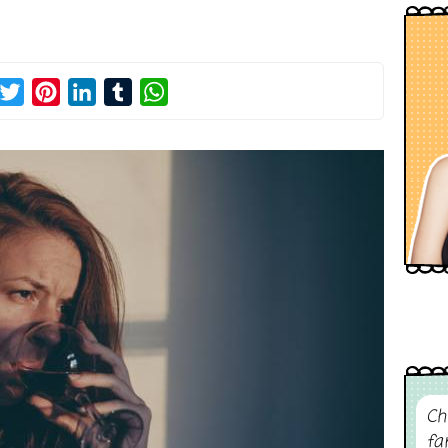
acebook
Twitter
Pinterest
LinkedIn
Tumblr
WhatsApp
Ch
fa