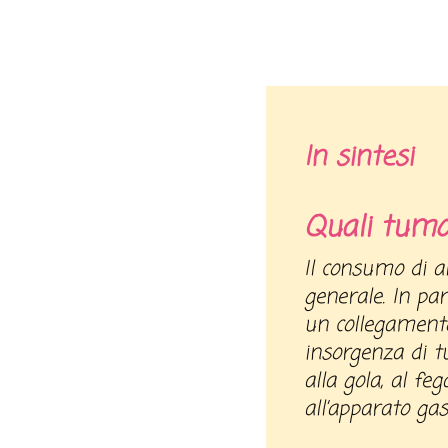
In sintesi
Quali tumor
Il consumo di alcol nuoce alla salute in
generale. In par
un collegamento
insorgenza di tu
alla gola, al feg
all’apparato gas