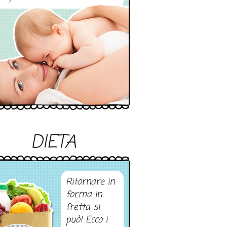
DIETA
Ritornare in
forma in
fretta si
può! Ecco i