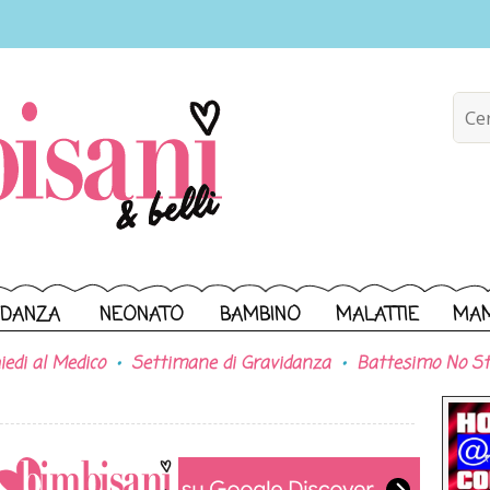
IDANZA
NEONATO
BAMBINO
MALATTIE
MA
iedi al Medico
Settimane di Gravidanza
Battesimo No St