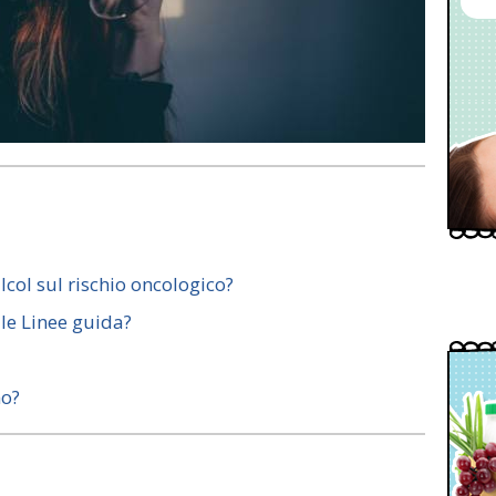
col sul rischio oncologico?
lle Linee guida?
no?