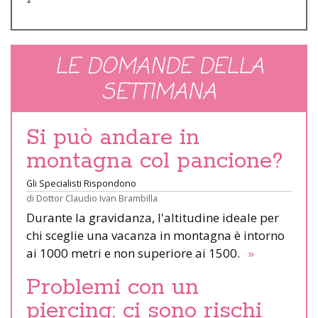
LE DOMANDE DELLA
SETTIMANA
Si può andare in
montagna col pancione?
Gli Specialisti Rispondono
di
Dottor Claudio Ivan Brambilla
Durante la gravidanza, l'altitudine ideale per
chi sceglie una vacanza in montagna è intorno
ai 1000 metri e non superiore ai 1500.
»
Problemi con un
piercing: ci sono rischi