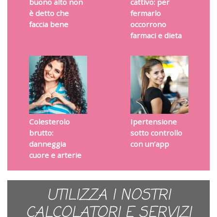
buono alto non
cattivo: per
è detto che
fermarlo
faccia bene
occorrono
farmaci e dieta
Colesterolo
Ipertensione
brutto:
sotto controllo
danneggia
con un’app
cuore e arterie
UTILIZZA I NOSTRI
CALCOLATORI E SERVIZI