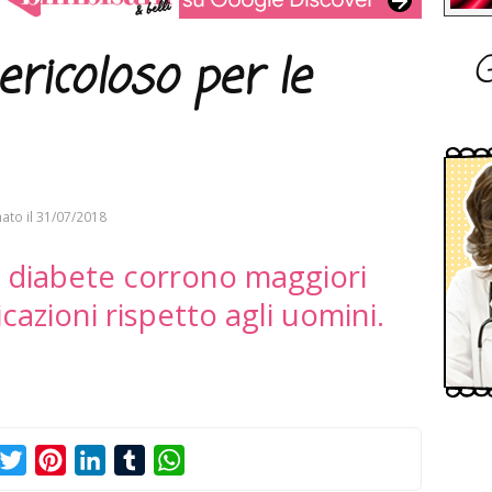
G
ericoloso per le
ato il
31/07/2018
 diabete corrono maggiori
icazioni rispetto agli uomini.
acebook
Twitter
Pinterest
LinkedIn
Tumblr
WhatsApp