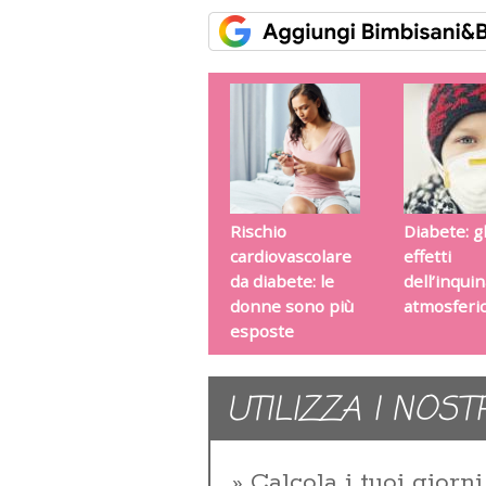
Rischio
Diabete: gl
cardiovascolare
effetti
da diabete: le
dell’inqu
donne sono più
atmosferi
esposte
UTILIZZA I NOST
Calcola i tuoi giorni 