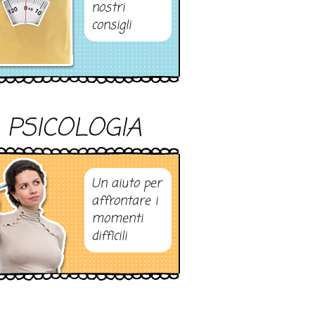
nostri
consigli
PSICOLOGIA
Un aiuto per
affrontare i
momenti
difficili