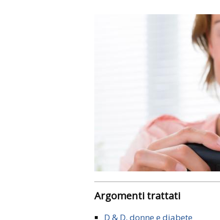
Argomenti trattati
D & D, donne e diabete