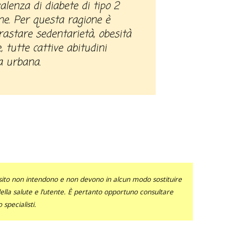
ne. Per questa ragione è
rastare sedentarietà, obesità
 tutte cattive abitudini
ta urbana.
sito non intendono e non devono in alcun modo sostituire
 della salute e l’utente. È pertanto opportuno consultare
specialisti.