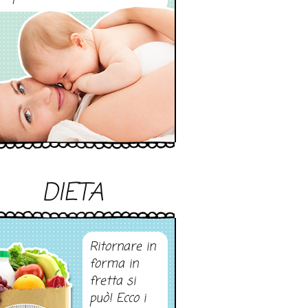
DIETA
Ritornare in
forma in
fretta si
può! Ecco i