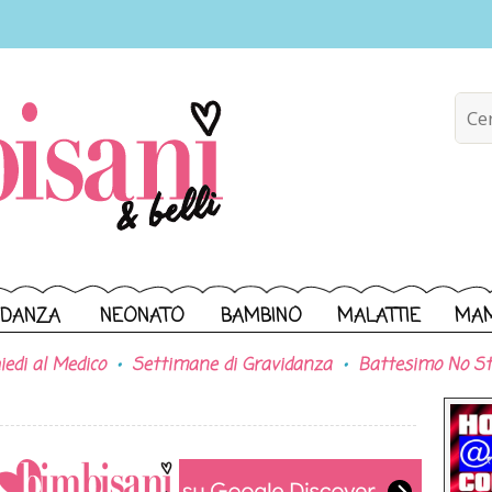
IDANZA
NEONATO
BAMBINO
MALATTIE
MA
iedi al Medico
Settimane di Gravidanza
Battesimo No St