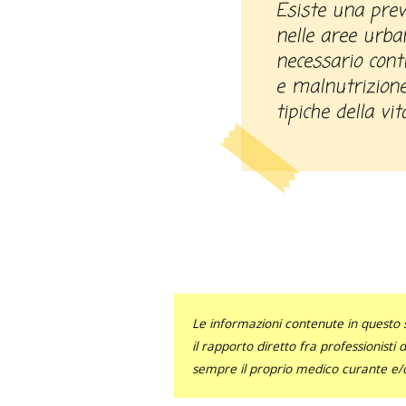
Esiste una prevalenza di diabete di tipo 2
nelle aree urba
necessario cont
e malnutrizione,
tipiche della vi
Le informazioni contenute in questo 
il rapporto diretto fra professionisti
sempre il proprio medico curante e/o 