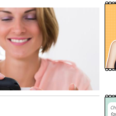
Ch
fa