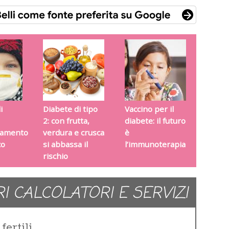
i
Diabete di tipo
Vaccino per il
2: con frutta,
diabete: il futuro
inamento
verdura e crusca
è
co
si abbassa il
l’immunoterapia
rischio
RI CALCOLATORI E SERVIZI
fertili